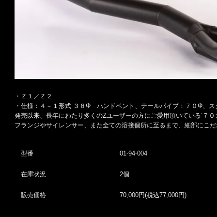
・Ｚ１／Ｚ２
・仕様：４－１形式 ３８Φ ハンドベント、テールパイプ：７０Φ、ス
発売以来、長年にわたり多くのZユーザーの方にご愛用頂いている’７０カス
フランジやサイレンサー、また全ての溶接個所に至るまで、細部にこだ
型番
01-94-004
在庫状況
2個
販売価格
70,000円(税込77,000円)